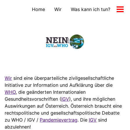
Skip
Skip
Skip
Home
Wir
Was kann ich tun?
to
to
to
Men
primary
content
footer
ein-
navigation
Wir
sind eine überparteiliche zivilgesellschaftliche
Initiative zur Information und Aufklärung über die
WHO
, die geänderten Internationalen
Gesundheitsvorschriften (
IGV
), und ihre möglichen
Auswirkungen auf Österreich. Österreich braucht eine
rechtspolitische und gesellschaftspolitische Debatte
zu WHO / IGV /
Pandemievertrag
. Die
IGV
sind
abzulehnen!